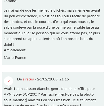
Josiane.
Je n'ai gardé que les meilleurs clichés, mais même en ayant
un peu d'expérience, il n'est pas toujours facile de prendre
des photos, et oui, le courant d'eau qui vous pousse, le
sable soulevé par la pose d'une palme sur le sable juste au
moment du clic ! le poisson qui ne vous attend pas, et puis
si on prend un appui, attention où l'on pose le bout du
doigt !
Amicalement
Marie-France
De
siratus
-
26/02/2008, 21:15
2
Avais-tu un caisson étanche genre du mien (Ikélite pour
APN, Sony SCP200) ? Pas facile, n'est-ce pas, la photo
sous-marine ;) mais tu t'en sors très bien. Je si tellement
heureuse de ne pas être la seule à m'y essayer !