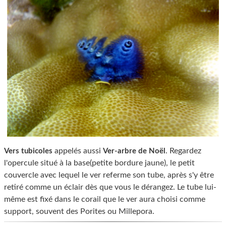
appelés aussi
. Regardez
Vers tubicoles
Ver-arbre de Noël
l'opercule situé à la base(petite bordure jaune), le petit
couvercle avec lequel le ver referme son tube, après s'y être
retiré comme un éclair dès que vous le dérangez. Le tube lui-
même est fixé dans le corail que le ver aura choisi comme
support, souvent des Porites ou Millepora.