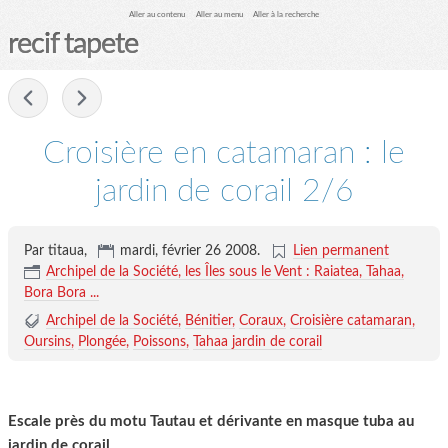
Aller au contenu
Aller au menu
Aller à la recherche
recif tapete
-
Croisière en catamaran : le
jardin de corail 2/6
Par titaua,
mardi, février 26 2008
.
Lien permanent
Archipel de la Société, les Îles sous le Vent : Raiatea, Tahaa,
Bora Bora ...
Archipel de la Société
Bénitier
Coraux
Croisière catamaran
Oursins
Plongée
Poissons
Tahaa jardin de corail
Escale près du motu Tautau et dérivante en masque tuba au
jardin de corail