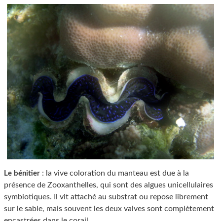
: la vive coloration du manteau est due à la
Le bénitier
présence de Zooxanthelles, qui sont des algues unicellulaires
symbiotiques. Il vit attaché au substrat ou repose librement
sur le sable, mais souvent les deux valves sont complètement
encastrées dans le corail.