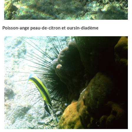
Poisson-ange peau-de-citron et oursin-diadème