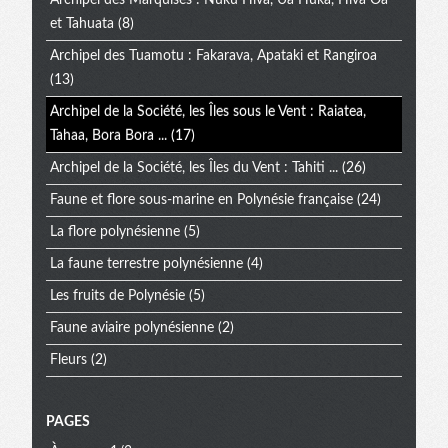
Archipel des Marquises : Nuku Hiva, Ua Huka, Hiva Oa
et Tahuata
(8)
Archipel des Tuamotu : Fakarava, Apataki et Rangiroa
(13)
Archipel de la Société, les Îles sous le Vent : Raiatea,
Tahaa, Bora Bora ...
(17)
Archipel de la Société, les Îles du Vent : Tahiti ...
(26)
Faune et flore sous-marine en Polynésie française
(24)
La flore polynésienne
(5)
La faune terrestre polynésienne
(4)
Les fruits de Polynésie
(5)
Faune aviaire polynésienne
(2)
Fleurs
(2)
PAGES