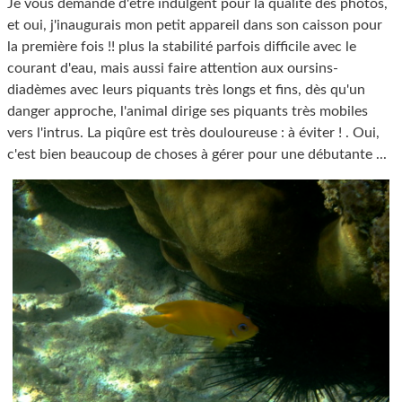
Je vous demande d'être indulgent pour la qualité des photos,
et oui, j'inaugurais mon petit appareil dans son caisson pour
la première fois !! plus la stabilité parfois difficile avec le
courant d'eau, mais aussi faire attention aux oursins-
diadèmes avec leurs piquants très longs et fins, dès qu'un
danger approche, l'animal dirige ses piquants très mobiles
vers l'intrus. La piqûre est très douloureuse : à éviter ! . Oui,
c'est bien beaucoup de choses à gérer pour une débutante ...