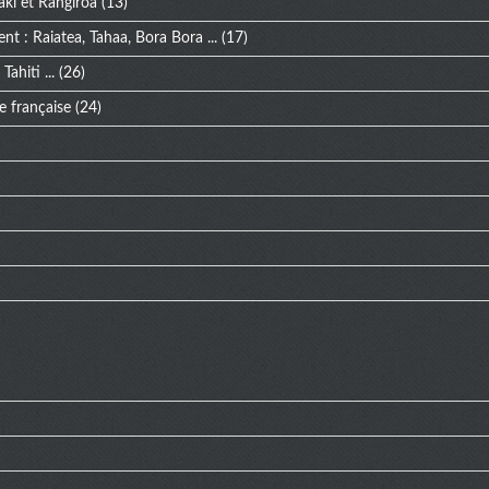
aki et Rangiroa
(13)
ent : Raiatea, Tahaa, Bora Bora ...
(17)
Tahiti ...
(26)
e française
(24)