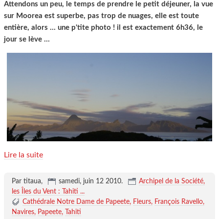
Attendons un peu, le temps de prendre le petit déjeuner, la vue
sur Moorea est superbe, pas trop de nuages, elle est toute
entière, alors ... une p'tite photo ! il est exactement 6h36, le
jour se lève ...
Lire la suite
Par titaua,
samedi, juin 12 2010
.
Archipel de la Société,
les Îles du Vent : Tahiti ...
Cathédrale Notre Dame de Papeete
Fleurs
François Ravello
Navires
Papeete
Tahiti