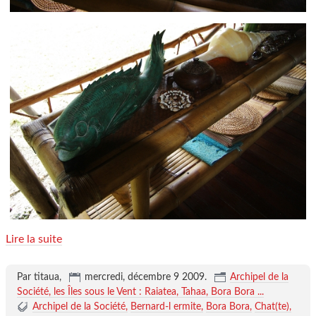
Lire la suite
Par titaua,
mercredi, décembre 9 2009
.
Archipel de la
Société, les Îles sous le Vent : Raiatea, Tahaa, Bora Bora ...
Archipel de la Société
Bernard-l ermite
Bora Bora
Chat(te)