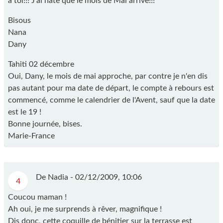
à toi!!! J'ai hâte que le mois de Mai arrive!!!
Bisous
Nana
Dany
Tahiti 02 décembre
Oui, Dany, le mois de mai approche, par contre je n'en dis
pas autant pour ma date de départ, le compte à rebours est
commencé, comme le calendrier de l'Avent, sauf que la date
est le 19 !
Bonne journée, bises.
Marie-France
De Nadia -
02/12/2009, 10:06
4
Coucou maman !
Ah oui, je me surprends à rêver, magnifique !
Dis donc, cette coquille de bénitier sur la terrasse est