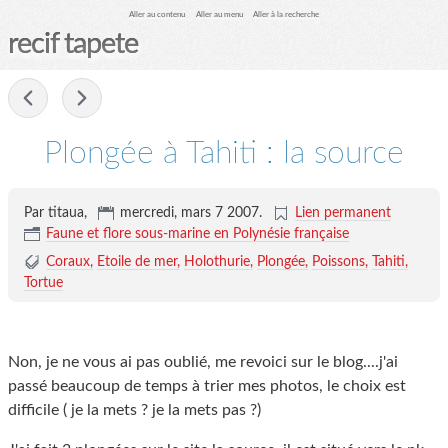
Aller au contenu
Aller au menu
Aller à la recherche
recif tapete
-
Plongée à Tahiti : la source
Par titaua,
mercredi, mars 7 2007
.
Lien permanent
Faune et flore sous-marine en Polynésie française
Coraux
Etoile de mer
Holothurie
Plongée
Poissons
Tahiti
Tortue
Non, je ne vous ai pas oublié, me revoici sur le blog....j'ai
passé beaucoup de temps à trier mes photos, le choix est
difficile ( je la mets ? je la mets pas ?)